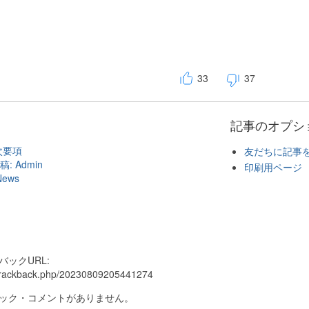
33
37
記事のオプシ
次要項
友だちに記事
 Admin
印刷用ページ
News
ックURL:
p/trackback.php/20230809205441274
ック・コメントがありません。