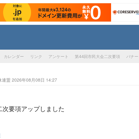
カレンダー
リンク
アンケート
第44回市民大会二次要項
バナー
 2026年08月08日 14:27
会二次要項アップしました
項