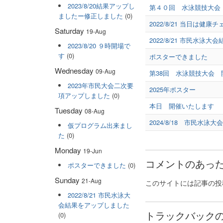
2023/8/20結果アップし
第４０回 水泳競技大会
ましたー修正しました
(0)
2022/8/21 当日は
Saturday
19-Aug
2022/8/21 市民水泳
2023/8/20 ９時開場で
す
(0)
ポスターできました
Wednesday
09-Aug
第38回 水泳競技大会 
2023年市民大会二次要
2025年ポスター
項アップしました
(0)
本日 開催いたします
Tuesday
08-Aug
2024/8/18 市民水
仮プログラム出来まし
た
(0)
Monday
19-Jun
コメントのあった
ポスターできました
(0)
Sunday
21-Aug
このサイトには記事の投
2022/8/21 市民水泳大
会結果をアップしました
トラックバックの
(0)