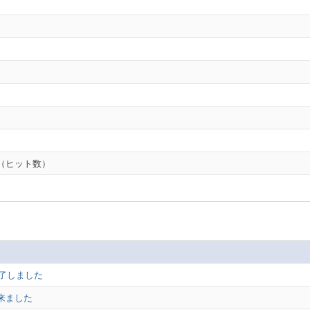
（ヒット数）
終了しました
来ました