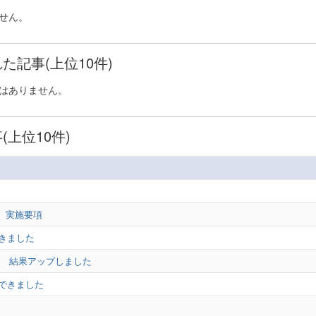
せん。
た記事(上位10件)
はありません。
上位10件)
 実施要項
できました
泳大会 結果アップしました
項できました