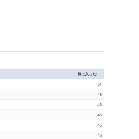
気に入った!
51
48
46
46
45
45