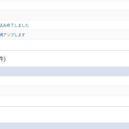
し込み終了しました
要綱アップします
件)