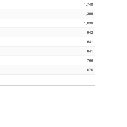
1,748
1,388
1,030
942
841
841
766
676