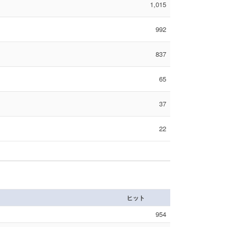
1,015
992
837
65
37
22
ヒット
954